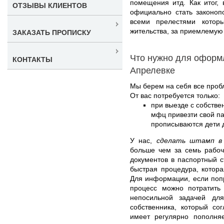
помещения итд. Как итог,
ОТЗЫВЫ КЛИЕНТОВ
официально стать законоп
всеми прелестями котор
жительства, за приемлемую 
ЗАКАЗАТЬ ПРОПИСКУ
Что нужно для оформ
КОНТАКТЫ
Апрелевке
Мы берем на себя все проб
От вас потребуется только:
при выезде с собстве
мфц привезти свой па
прописываются дети д
У нас,
сделать штамп в 
больше чем за семь рабоч
документов в паспортный с
быстрая процедура, котора
Для информации, если попр
процесс можно потратить 
непосильной задачей дл
собственника, который со
имеет регулярно пополня